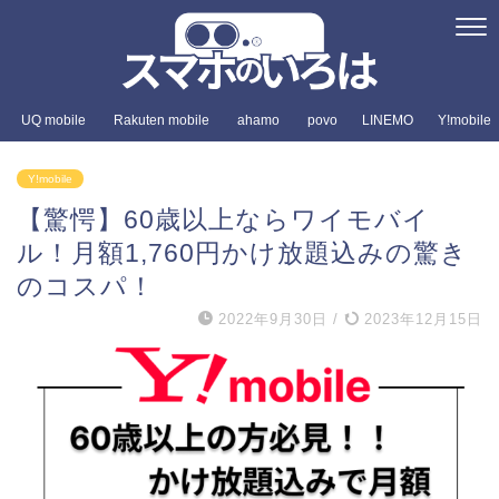
UQ mobile
Rakuten mobile
ahamo
povo
LINEMO
Y!mobile
Y!mobile
【驚愕】60歳以上ならワイモバイ
ル！月額1,760円かけ放題込みの驚き
のコスパ！
2022年9月30日
/
2023年12月15日