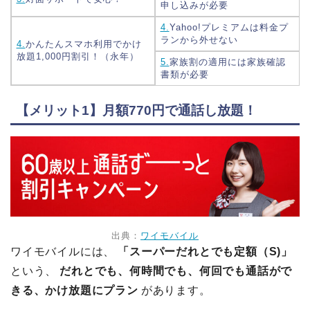
申し込みが必要
4.
Yahoo!プレミアムは料金プ
ランから外せない
4.
かんたんスマホ利用でかけ
放題1,000円割引！（永年）
5.
家族割の適用には家族確認
書類が必要
【メリット1】月額770円で通話し放題！
出典：
ワイモバイル
ワイモバイルには、
「スーパーだれとでも定額（S)」
という、
だれとでも、何時間でも、何回でも通話がで
きる、かけ放題にプラン
があります。