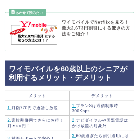
ワイモバイルでNetflixを見る！
最大2,673円割引にする驚きの方
法をご紹介！
ワイモバイルを60歳以上のシニアが
利用するメリット・デメリット
メリット
デメリット
1.
プランSは通信制限時
1.
月額770円で通話し放題
300Kbps
2.
家族割併用でさらにお得！
2.
ナビダイヤルや国際電話は
月々○○円！
かけ放題の対象外
3.
60歳過ぎたら割引適用には
3.
対面サポートで安心！