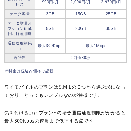
990円/月
2,090円/月
2,970円/月
用時
データ容量
3GB
15GB
25GB
データ増量オ
プション(550
5GB
20GB
30GB
円/月)適用時
通信速度制限
最大300Kbps
最大1Mbps
時
通話料
22円/30秒
※料金は税込み価格で記載
ワイモバイルのプランはS,M,Lの３つから選ぶ形になっ
ており、とってもシンプルなのが特徴です。
気を付ける点はプランSの場合通信速度制限がかかると
最大300Kbpsの速度まで低下する点です。