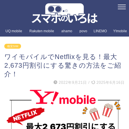
UQ mobile
Rakuten mobile
ahamo
povo
LINEMO
Y!mobile
格安SIM
ワイモバイルでNetflixを見る！最大
2,673円割引にする驚きの方法をご紹
介！
2022年9月21日
/
2025年6月16日