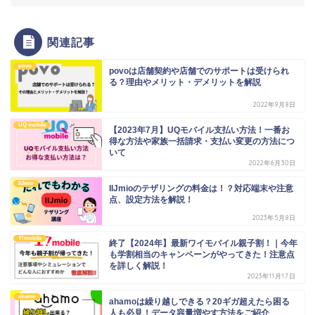
関連記事
povo
povoは店舗契約や店舗でのサポートは受けられ
る？理由やメリット・デメリットを解説
2022年9月8日
UQ mobile
【2023年7月】UQモバイル支払い方法！一番お
得な方法や家族一括請求・支払い変更の方法につ
いて
2022年6月30日
IIJmio
IIJmioのテザリングの料金は！？対応端末や注意
点、設定方法を解説！
2023年5月8日
Y!mobile
終了【2024年】最新ワイモバイル親子割！｜今年
も学割相当のキャンペーンがやってきた！注意点
を詳しく解説！
2023年11月17日
ahamo
ahamoは繰り越しできる？20ギガ超えたら困る
人も必見！データ容量増やす方法をご紹介