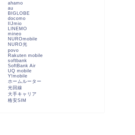
ahamo
au
BIGLOBE
docomo
IIJmio
LINEMO
mineo
NUROmobile
NURO光
povo
Rakuten mobile
softbank
SoftBank Air
UQ mobile
Y!mobile
ホームルーター
光回線
大手キャリア
格安SIM